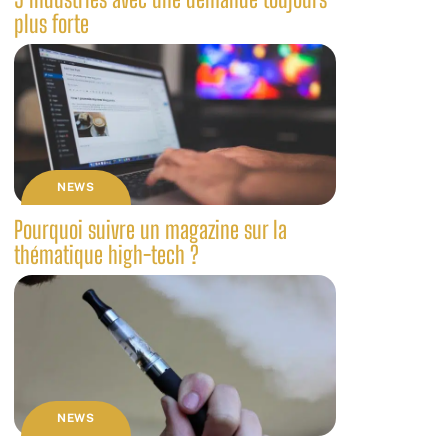
plus forte
NEWS
Pourquoi suivre un magazine sur la
thématique high-tech ?
NEWS