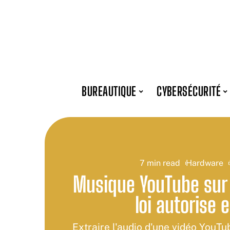
BUREAUTIQUE
CYBERSÉCURITÉ
7 min read
Hardware
Musique YouTube sur 
loi autorise 
Extraire l'audio d'une vidéo YouTu