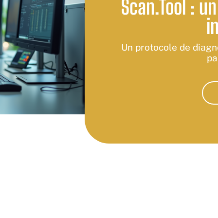
Scan.Tool : un
i
Un protocole de diagn
pa