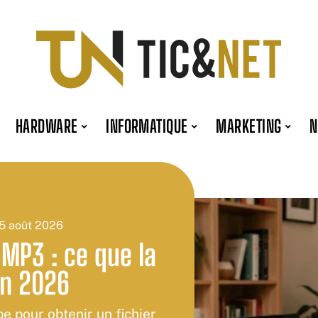
HARDWARE
INFORMATIQUE
MARKETING
5 août 2026
MP3 : ce que la
en 2026
be pour obtenir un fichier