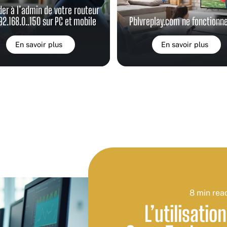
er à l’admin de votre routeur
192.168.0..150 sur PC et mobile
Pblvreplay.com ne fonctionne
En savoir plus
En savoir plus
8 min rea
L’utilisatio