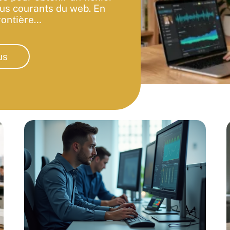
lus courants du web. En
rontière
…
us