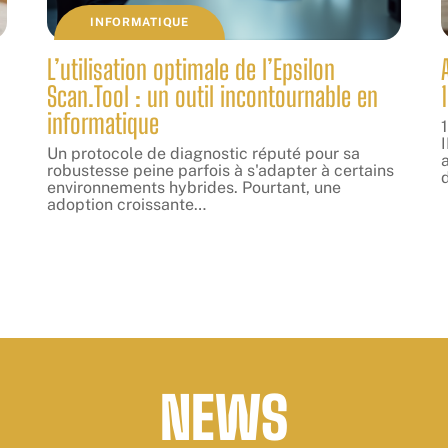
INFORMATIQUE
L’utilisation optimale de l’Epsilon
Scan.Tool : un outil incontournable en
informatique
Un protocole de diagnostic réputé pour sa
a
robustesse peine parfois à s'adapter à certains
environnements hybrides. Pourtant, une
adoption croissante
…
NEWS