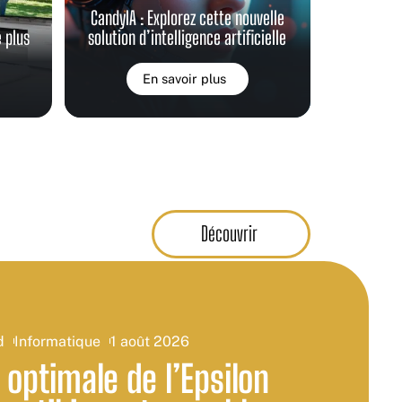
CandyIA : Explorez cette nouvelle
 plus
solution d’intelligence artificielle
En savoir plus
Découvrir
d
Informatique
1 août 2026
n optimale de l’Epsilon