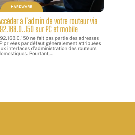
HARDWARE
Accéder à l’admin de votre routeur via
192.168.0..150 sur PC et mobile
192.168.0.150 ne fait pas partie des adresses
IP privées par défaut généralement attribuées
ux interfaces d'administration des routeurs
domestiques. Pourtant,
…