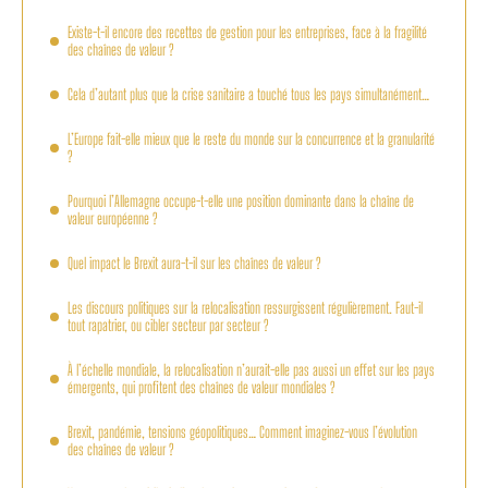
Existe-t-il encore des recettes de gestion pour les entreprises, face à la fragilité
des chaînes de valeur ?
Cela d’autant plus que la crise sanitaire a touché tous les pays simultanément…
L’Europe fait-elle mieux que le reste du monde sur la concurrence et la granularité
?
Pourquoi l’Allemagne occupe-t-elle une position dominante dans la chaîne de
valeur européenne ?
Quel impact le Brexit aura-t-il sur les chaînes de valeur ?
Les discours politiques sur la relocalisation ressurgissent régulièrement. Faut-il
tout rapatrier, ou cibler secteur par secteur ?
À l’échelle mondiale, la relocalisation n’aurait-elle pas aussi un effet sur les pays
émergents, qui profitent des chaînes de valeur mondiales ?
Brexit, pandémie, tensions géopolitiques… Comment imaginez-vous l’évolution
des chaînes de valeur ?