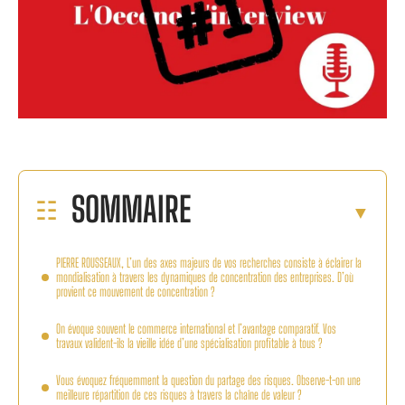
SOMMAIRE
PIERRE ROUSSEAUX, L’un des axes majeurs de vos recherches consiste à éclairer la
mondialisation à travers les dynamiques de concentration des entreprises. D’où
provient ce mouvement de concentration ?
On évoque souvent le commerce international et l’avantage comparatif. Vos
travaux valident-ils la vieille idée d’une spécialisation profitable à tous ?
Vous évoquez fréquemment la question du partage des risques. Observe-t-on une
meilleure répartition de ces risques à travers la chaîne de valeur ?