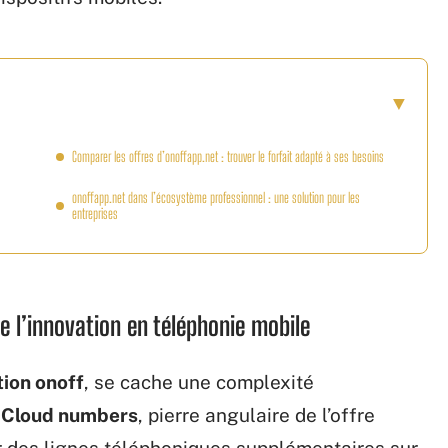
Comparer les offres d’onoffapp.net : trouver le forfait adapté à ses besoins
onoffapp.net dans l’écosystème professionnel : une solution pour les
entreprises
e l’innovation en téléphonie mobile
tion onoff
, se cache une complexité
 Cloud numbers
, pierre angulaire de l’offre
er des lignes téléphoniques supplémentaires sur