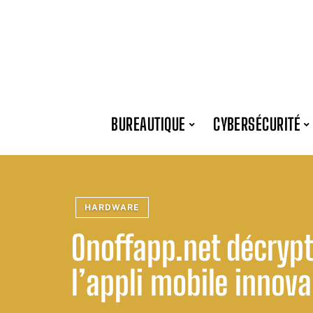
BUREAUTIQUE
CYBERSÉCURITÉ
HARDWARE
Onoffapp.net décrypté
l’appli mobile innova