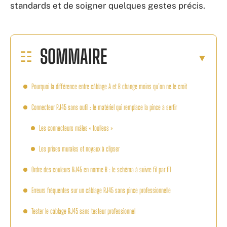
standards et de soigner quelques gestes précis.
SOMMAIRE
Pourquoi la différence entre câblage A et B change moins qu’on ne le croit
Connecteur RJ45 sans outil : le matériel qui remplace la pince à sertir
Les connecteurs mâles « toolless »
Les prises murales et noyaux à clipser
Ordre des couleurs RJ45 en norme B : le schéma à suivre fil par fil
Erreurs fréquentes sur un câblage RJ45 sans pince professionnelle
Tester le câblage RJ45 sans testeur professionnel