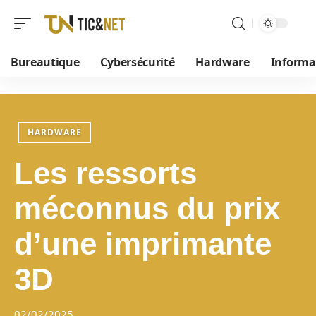
Bureautique
Cybersécurité
Hardware
Informa
HARDWARE
Les ressorts
méconnus du prix
d’une imprimante
3D
02/02/2025