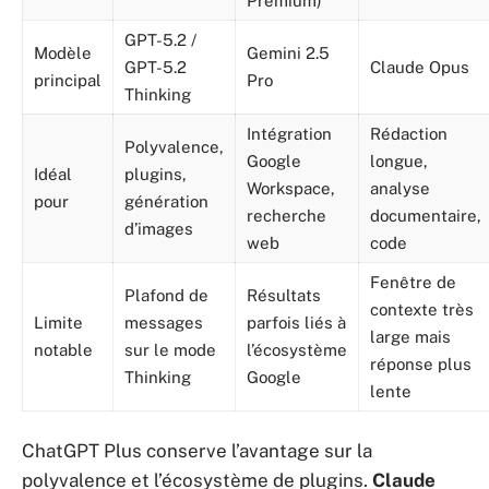
Premium)
GPT-5.2 /
Modèle
Gemini 2.5
GPT-5.2
Claude Opus
principal
Pro
Thinking
Intégration
Rédaction
Polyvalence,
Google
longue,
Idéal
plugins,
Workspace,
analyse
pour
génération
recherche
documentaire,
d’images
web
code
Fenêtre de
Plafond de
Résultats
contexte très
Limite
messages
parfois liés à
large mais
notable
sur le mode
l’écosystème
réponse plus
Thinking
Google
lente
ChatGPT Plus conserve l’avantage sur la
polyvalence et l’écosystème de plugins.
Claude