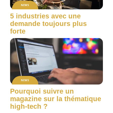
NEWS
5 industries avec une
demande toujours plus
forte
NEWS
Pourquoi suivre un
magazine sur la thématique
high-tech ?