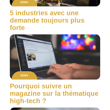
NEWS
5 industries avec une
demande toujours plus
forte
NEWS
Pourquoi suivre un
magazine sur la thématique
high-tech ?