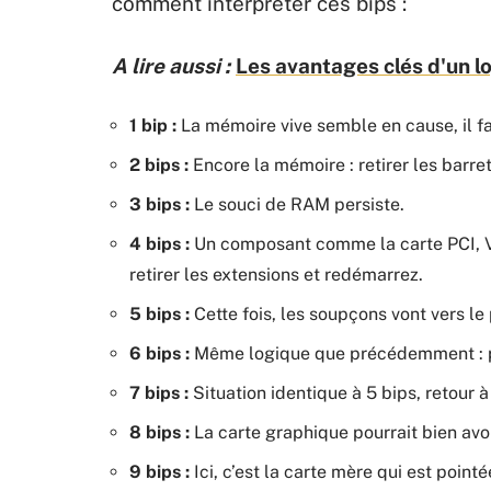
comment interpréter ces bips :
A lire aussi :
Les avantages clés d'un lo
1 bip :
La mémoire vive semble en cause, il f
2 bips :
Encore la mémoire : retirer les barre
3 bips :
Le souci de RAM persiste.
4 bips :
Un composant comme la carte PCI, V
retirer les extensions et redémarrez.
5 bips :
Cette fois, les soupçons vont vers le
6 bips :
Même logique que précédemment : pro
7 bips :
Situation identique à 5 bips, retour 
8 bips :
La carte graphique pourrait bien avoi
9 bips :
Ici, c’est la carte mère qui est poin