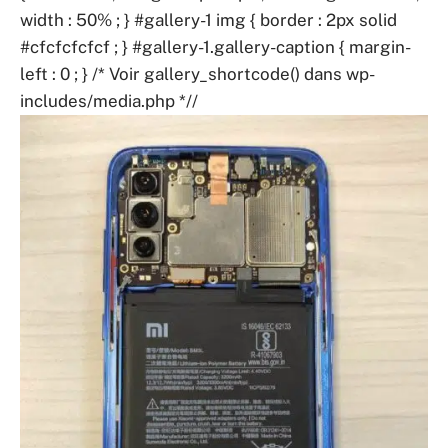
width : 50% ; } #gallery-1 img { border : 2px solid
#cfcfcfcfcf ; } #gallery-1.gallery-caption { margin-
left : 0 ; } /* Voir gallery_shortcode() dans wp-
includes/media.php *//