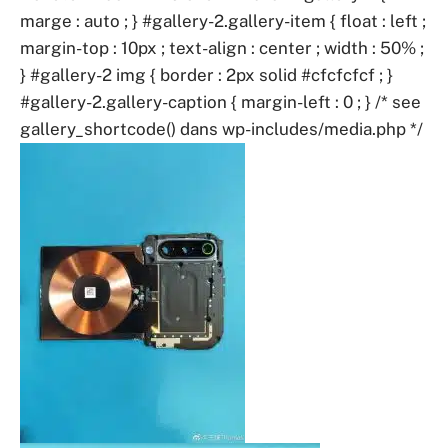
marge : auto ; } #gallery-2.gallery-item { float : left ;
margin-top : 10px ; text-align : center ; width : 50% ;
} #gallery-2 img { border : 2px solid #cfcfcfcf ; }
#gallery-2.gallery-caption { margin-left : 0 ; } /* see
gallery_shortcode() dans wp-includes/media.php */