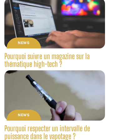
NEWS
Pourquoi suivre un magazine sur la
thématique high-tech ?
NEWS
Pourquoi respecter un intervalle de
puissance dans le vapotage ?