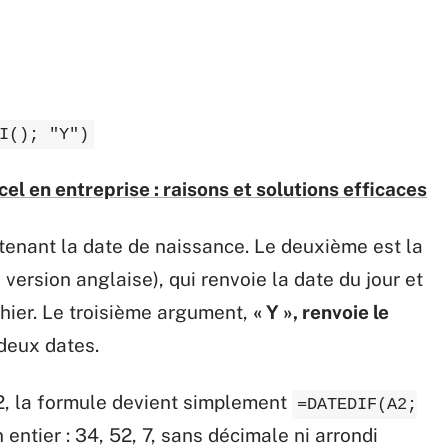
I(); "Y")
cel en entreprise : raisons et solutions efficaces
tenant la date de naissance. Le deuxième est la
ersion anglaise), qui renvoie la date du jour et
chier. Le troisième argument,
« Y », renvoie le
deux dates.
A2, la formule devient simplement
=DATEDIF(A2;
n entier : 34, 52, 7, sans décimale ni arrondi