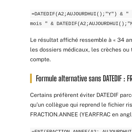
=DATEDIF(A2;AUJOURDHUI();"Y") & " 
mois " & DATEDIF(A2;AUJOURDHUI();"
Le résultat affiché ressemble à « 34 an
les dossiers médicaux, les crèches ou t
compte.
Formule alternative sans DATEDIF : 
Certains préfèrent éviter DATEDIF parce
qu’un collègue qui reprend le fichier r
FRACTION.ANNEE (YEARFRAC en anglais
=ENT(FRACTION.ANNEE(A2; AUJOURDHUI