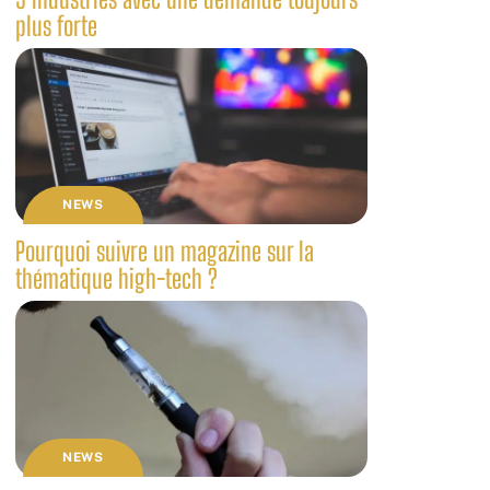
plus forte
NEWS
Pourquoi suivre un magazine sur la
thématique high-tech ?
NEWS