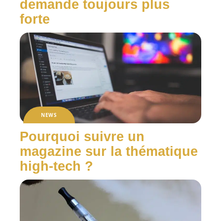
demande toujours plus
forte
NEWS
Pourquoi suivre un
magazine sur la thématique
high-tech ?