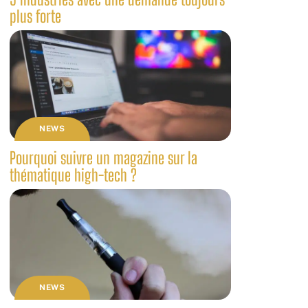
plus forte
NEWS
Pourquoi suivre un magazine sur la
thématique high-tech ?
NEWS