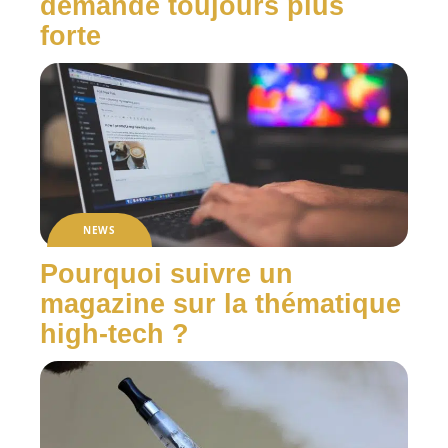
demande toujours plus
forte
NEWS
Pourquoi suivre un
magazine sur la thématique
high-tech ?